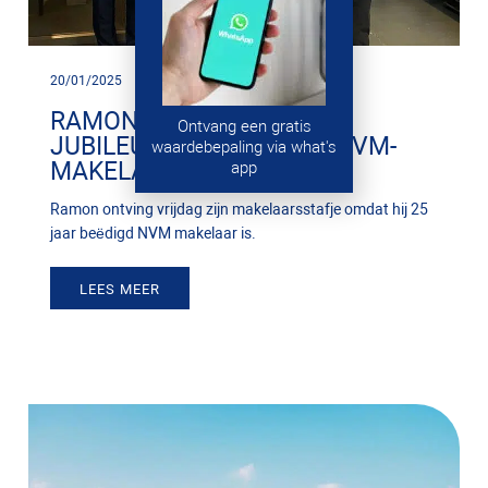
20/01/2025
RAMON VIERT 25-JARIG
Ontvang een gratis
JUBILEUM ALS BEËDIGD NVM-
waardebepaling via what's
MAKELAAR
app
Ramon ontving vrijdag zijn makelaarsstafje omdat hij 25
jaar beëdigd NVM makelaar is.
LEES MEER